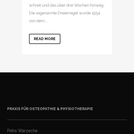
schreit und das über drei Wochen hinweg.
Die sogenannte Dreierregel wurde 1954
von dem...
READ MORE
PRAXIS FÜR OSTEOPATHIE & PHYSIOTHERAPIE
Petra Warzecha