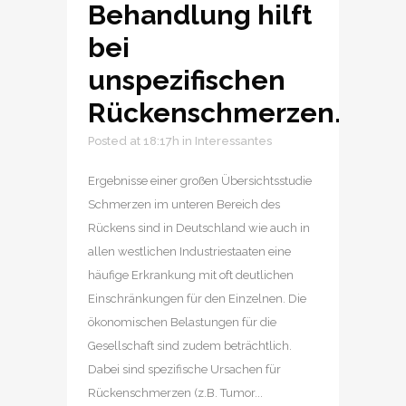
Behandlung hilft
bei
unspezifischen
Rückenschmerzen.
Posted at 18:17h
in
Interessantes
Ergebnisse einer großen Übersichtsstudie
Schmerzen im unteren Bereich des
Rückens sind in Deutschland wie auch in
allen westlichen Industriestaaten eine
häufige Erkrankung mit oft deutlichen
Einschränkungen für den Einzelnen. Die
ökonomischen Belastungen für die
Gesellschaft sind zudem beträchtlich.
Dabei sind spezifische Ursachen für
Rückenschmerzen (z.B. Tumor...