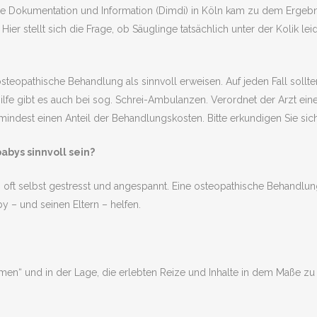
sche Dokumentation und Information (Dimdi) in Köln kam zu dem Ergebn
er stellt sich die Frage, ob Säuglinge tatsächlich unter der Kolik le
steopathische Behandlung als sinnvoll erweisen. Auf jeden Fall sollt
ilfe gibt es auch bei sog. Schrei-Ambulanzen. Verordnet der Arzt ei
indest einen Anteil der Behandlungskosten. Bitte erkundigen Sie sic
abys sinnvoll sein?
 oft selbst gestresst und angespannt. Eine osteopathische Behandlung
 – und seinen Eltern – helfen.
en“ und in der Lage, die erlebten Reize und Inhalte in dem Maße zu v