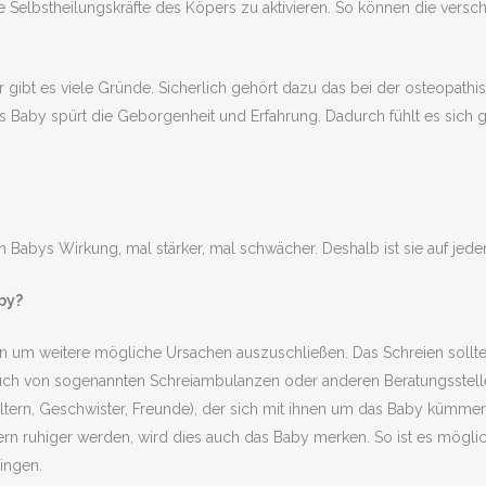
e Selbstheilungskräfte des Köpers zu aktivieren. So können die versc
ür gibt es viele Gründe. Sicherlich gehört dazu das bei der osteopat
s Baby spürt die Geborgenheit und Erfahrung. Dadurch fühlt es sich
n Babys Wirkung, mal stärker, mal schwächer. Deshalb ist sie auf jed
by?
 um weitere mögliche Ursachen auszuschließen. Das Schreien sollt
uch von sogenannten Schreiambulanzen oder anderen Beratungsstellen 
ltern, Geschwister, Freunde), der sich mit ihnen um das Baby kümmer
ern ruhiger werden, wird dies auch das Baby merken. So ist es mögli
ingen.