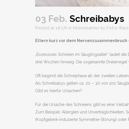
03 Feb.
Schreibabys
Posted at 18:17h
in
Interessantes
by
Petra Warz
Eltern kurz vor dem Nervenzusammenbruch – 
„Exzessives Schreien im Säuglingsalter“ lautet di
drei Wochen hinweg. Die sogenannte Dreierregel 
Oft beginnt die Schreiphase ab der zweiten Leben
Als Schreibabys gelten ca. 20 – 30 von 100 Säugli
Gibt es hierfür Ursachen?
Für die Ursache des Schreiens gibt es eine Vielza
Zum Beispiel: Allergien und Unverträglichkeiten
(Kopfgelenk-induzierte Symmetrie-Störung) oder P