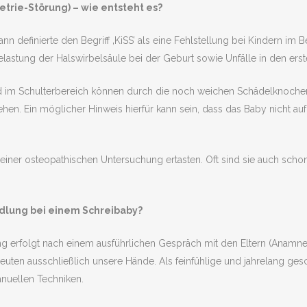
rie-Störung) – wie entsteht es?
 definierte den Begriff ‚KiSS’ als eine Fehlstellung bei Kindern im 
Belastung der Halswirbelsäule bei der Geburt sowie Unfälle in den er
 im Schulterbereich können durch die noch weichen Schädelknochen
en. Ein möglicher Hinweis hierfür kann sein, dass das Baby nicht a
 einer osteopathischen Untersuchung ertasten. Oft sind sie auch sc
ndlung bei einem Schreibaby?
g erfolgt nach einem ausführlichen Gespräch mit den Eltern (Anamne
ten ausschließlich unsere Hände. Als feinfühlige und jahrelang gesch
nuellen Techniken.