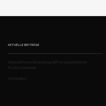
AKTUELLE BEITRÄGE
Osteopathische Behandlung hilft bei unspezifischen
Rückenschmerzen.
Schreibabys